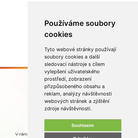
Používáme soubory
Načíst další
cookies
Tyto webové stránky používají
soubory cookies a další
sledovací nástroje s cílem
vylepšení uživatelského
prostředí, zobrazení
přizpůsobeného obsahu a
reklam, analýzy návštěvnosti
webových stránek a zjištění
Buďme ve spojení
zdroje návštěvnosti.
Souhlasím
V rámci zpětného odběru odpadních přenosných baterií