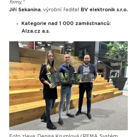
firmy.“
Jiří Sekanina
, výrobní ředitel
BV elektronik s.r.o.
Kategorie nad 1 000 zaměstnanců:
Alza.cz a.s.
Foto zleva: Denisa Krumlová (REMA Systém,