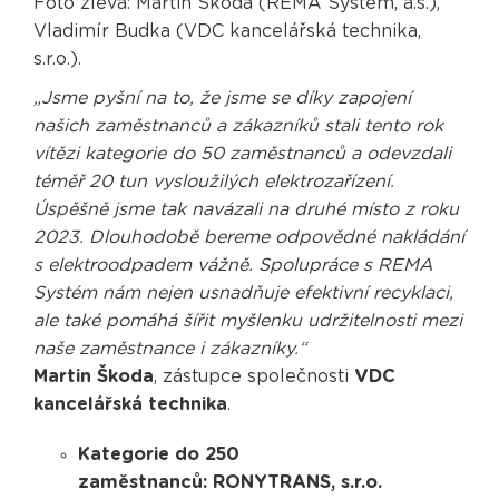
Foto zleva: Martin Škoda (REMA Systém, a.s.),
Vladimír Budka (VDC kancelářská technika,
s.r.o.).
„Jsme pyšní na to, že jsme se díky zapojení
našich zaměstnanců a zákazníků stali tento rok
vítězi kategorie do 50 zaměstnanců a odevzdali
téměř 20 tun vysloužilých elektrozařízení.
Úspěšně jsme tak navázali na druhé místo z roku
2023. Dlouhodobě bereme odpovědné nakládání
s elektroodpadem vážně. Spolupráce s REMA
Systém nám nejen usnadňuje efektivní recyklaci,
ale také pomáhá šířit myšlenku udržitelnosti mezi
naše zaměstnance i zákazníky.“
Martin Škoda
, zástupce společnosti
VDC
kancelářská technika
.
Kategorie do 250
zaměstnanců: RONYTRANS, s.r.o.