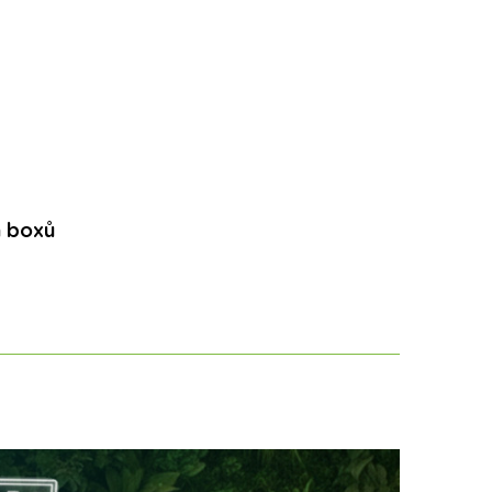
h boxů