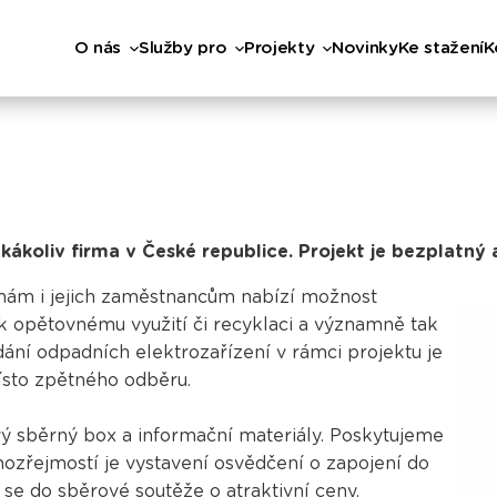
O nás
Služby pro
Projekty
Novinky
Ke stažení
K
kákoliv firma v České republice. Projekt je bezplatný 
irmám i jejich zaměstnancům nabízí možnost
k opětovnému využití či recyklaci a významně tak
dání odpadních elektrozařízení v rámci projektu je
místo zpětného odběru.
 sběrný box a informační materiály. Poskytujeme
zřejmostí je vystavení osvědčení o zapojení do
t se do
sběrové soutěže
o atraktivní ceny.