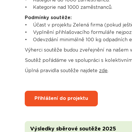
• Kategorie nad 1000 zaměstnanců.
Podmínky soutěže:
• Účast v projektu Zelená firma (pokud ještě 
• Vyplnění přihlašovacího formuláře nejpozdě
• Odevzdání minimálně 100 kg odpadních el
Výherci soutěže budou zveřejnění na našem 
Soutěž pořádáme ve spolupráci s kolektivn
Úplná pravidla soutěže najdete
zde
.
Přihlášení do projektu
Výsledky sběrové soutěže 2025