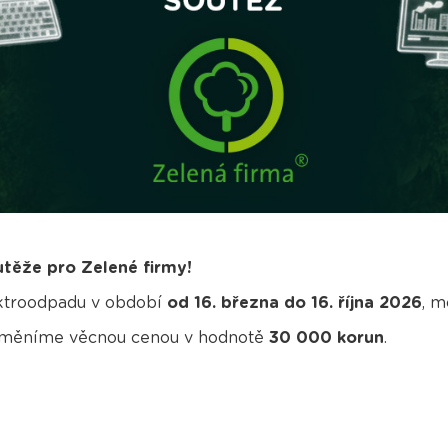
utěže pro Zelené firmy!
ektroodpadu v období
od 16. března do 16. října 2026
, m
 odměníme věcnou cenou v hodnotě
30 000 korun
.