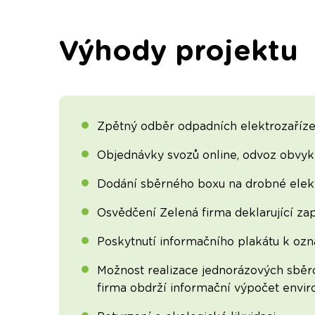
Výhody projektu
Zpětný odběr odpadních elektrozaříze
Objednávky svozů online, odvoz obvykl
Dodání sběrného boxu na drobné elekt
Osvědčení Zelená firma deklarující zap
Poskytnutí informačního plakátu k oz
Možnost realizace jednorázových sběro
firma obdrží informační výpočet envir