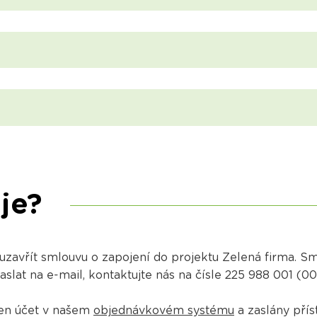
je?
 uzavřít smlouvu o zapojení do projektu Zelená firma. 
lat na e-mail, kontaktujte nás na čísle 225 988 001 (0
en účet v našem
objednávkovém systému
a zaslány přís