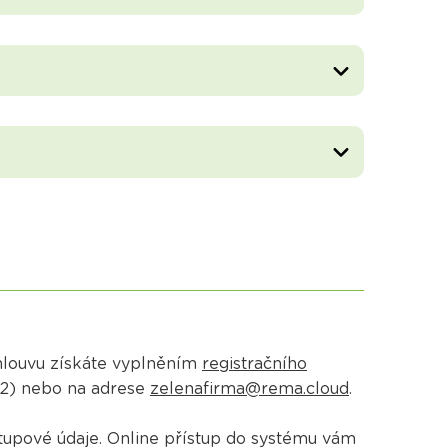
Smlouvu získáte vyplněním
registračního
02) nebo na adrese
zelenafirma@rema.cloud
.
tupové údaje. Online přístup do systému vám