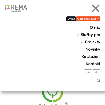
Výkaz
Objednat svoz
O nás
Zelená firma
Služby pro
Projekty
Do projektu Zelená firma se může zapojit
Novinky
jakákoliv firma v České republice. Projekt je
Ke stažení
bezplatný a doplňuje ESG aktivity zapojených
firem.
Kontakt
+A
-A