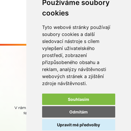
Používáme soubory
Načíst další
cookies
Tyto webové stránky používají
soubory cookies a další
sledovací nástroje s cílem
vylepšení uživatelského
prostředí, zobrazení
přizpůsobeného obsahu a
reklam, analýzy návštěvnosti
webových stránek a zjištění
Buďme ve spojení
zdroje návštěvnosti.
Souhlasím
V rámci zpětného odběru odpadních přenosných baterií
Odmítám
spolupracujeme se společností
REMA Battery
.
Upravit mé předvolby
© REMA Systém
Nastavení cookies
Ochrana osobních údajů